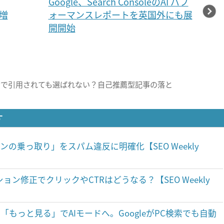
Google、Search ConsoleのAI パフ
に増
ォーマンスレポートを英国外にも展
開開始
検索で引用されても選ばれない？自己推薦型記事の落と
す
ンの乗っ取り」をスパム違反に明確化【SEO Weekly
ョン修正でクリックやCTRはどうなる？【SEO Weekly
rviewsの「もっと見る」でAIモードへ。GoogleがPC検索でも自動