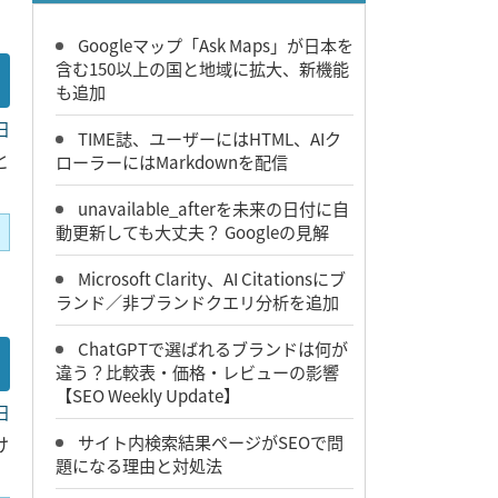
Googleマップ「Ask Maps」が日本を
含む150以上の国と地域に拡大、新機能
も追加
日
TIME誌、ユーザーにはHTML、AIク
と
ローラーにはMarkdownを配信
unavailable_afterを未来の日付に自
動更新しても大丈夫？ Googleの見解
Microsoft Clarity、AI Citationsにブ
ランド／非ブランドクエリ分析を追加
ChatGPTで選ばれるブランドは何が
違う？比較表・価格・レビューの影響
【SEO Weekly Update】
日
サイト内検索結果ページがSEOで問
け
題になる理由と対処法