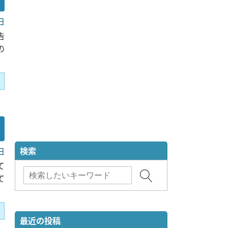
日
告
の
検索
日
て
て
最近の投稿