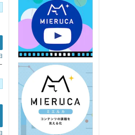
日
ー
日