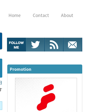
Home
Contact
About
Promotion
日
す