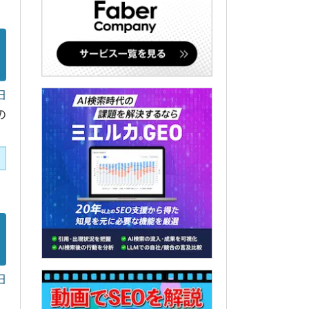
日
の
日