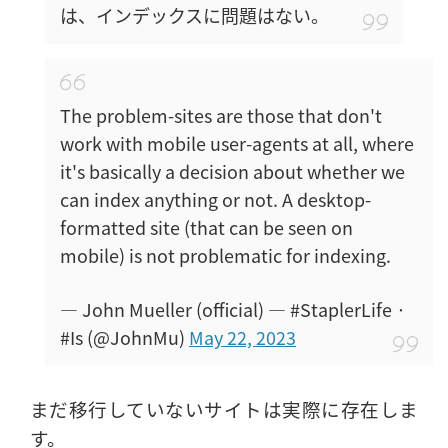
は、インデックスに問題はない。
The problem-sites are those that don't
work with mobile user-agents at all, where
it's basically a decision about whether we
can index anything or not. A desktop-
formatted site (that can be seen on
mobile) is not problematic for indexing.
— John Mueller (official) — #StaplerLife ·
#Is (@JohnMu)
May 22, 2023
まだ移行していないサイトは実際に存在しま
す。