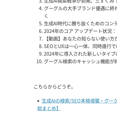
生成AI検索戦争が勃発。三すくみ？
グーグルの大手ブランド優遇に終
く
生成AI時代に勝ち抜くためのコン
2024年のコア アップデート状
【動画】あなたの知らない使い方が
SEOとUXは一心一体、同時進行
2024年に導入された新しいタイプ
グーグル検索のキャッシュ機能が終
こちらからどうぞ。
生成AIの検索/SEO本格侵襲・グー
総まとめ】