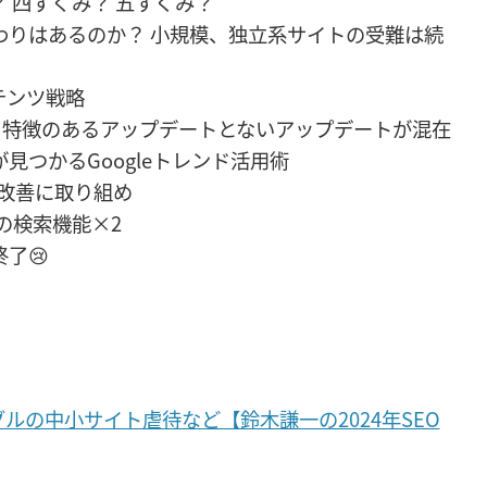
 四すくみ？ 五すくみ？
わりはあるのか？ 小規模、独立系サイトの受難は続
テンツ戦略
況： 特徴のあるアップデートとないアップデートが混在
見つかるGoogleトレンド活用術
で改善に取り組め
の検索機能×2
了😢
グルの中小サイト虐待など【鈴木謙一の2024年SEO