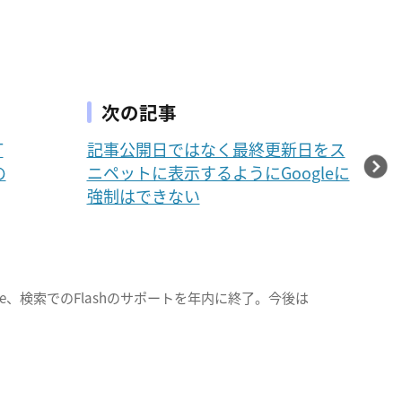
次の記事
T
記事公開日ではなく最終更新日をス
の
ニペットに表示するようにGoogleに
強制はできない
gle、検索でのFlashのサポートを年内に終了。今後は