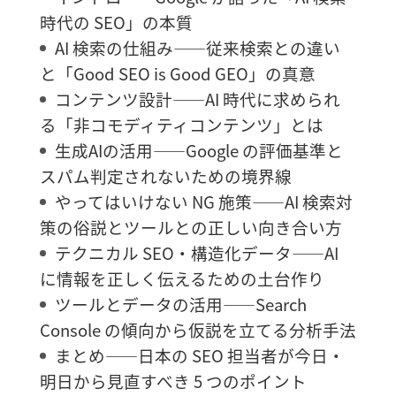
時代の SEO」の本質
AI 検索の仕組み――従来検索との違い
と「Good SEO is Good GEO」の真意
コンテンツ設計――AI 時代に求められ
る「非コモディティコンテンツ」とは
生成AIの活用――Google の評価基準と
スパム判定されないための境界線
やってはいけない NG 施策――AI 検索対
策の俗説とツールとの正しい向き合い方
テクニカル SEO・構造化データ――AI
に情報を正しく伝えるための土台作り
ツールとデータの活用――Search
Console の傾向から仮説を立てる分析手法
まとめ――日本の SEO 担当者が今日・
明日から見直すべき 5 つのポイント