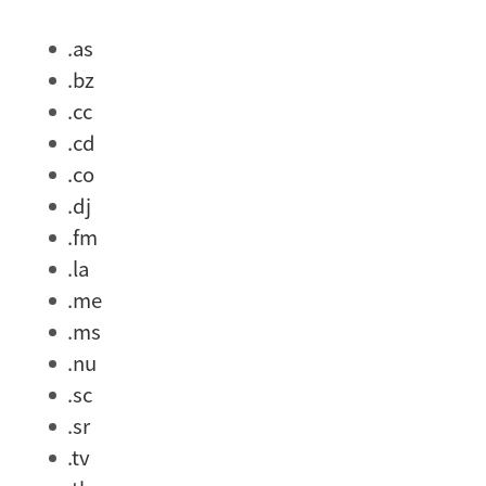
.as
.bz
.cc
.cd
.co
.dj
.fm
.la
.me
.ms
.nu
.sc
.sr
.tv