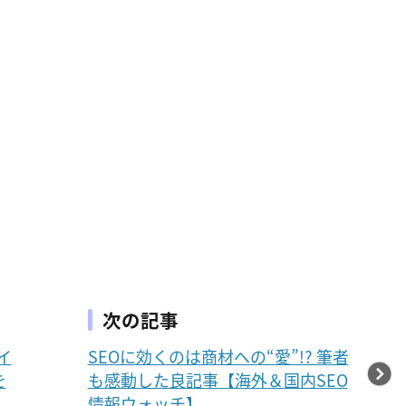
次の記事
イ
SEOに効くのは商材への“愛”!? 筆者
を
も感動した良記事【海外＆国内SEO
情報ウォッチ】