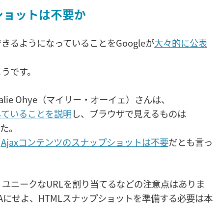
プショットは不要か
に解釈できるようになっていることをGoogleが
大々的に公表
ようです。
のMalie Ohye（マイリー・オーイェ）さんは、
上していることを説明
し、ブラウザで見えるものは
した。
、
Ajaxコンテンツのスナップショットは不要
だとも言っ
、ユニークなURLを割り当てるなどの注意点はありま
よSPAにせよ、HTMLスナップショットを準備する必要は本