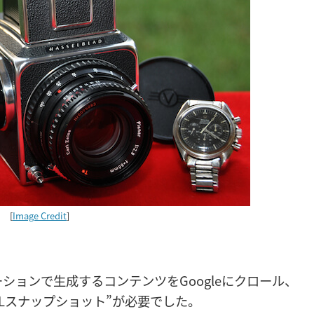
[
Image Credit
]
ケーションで生成するコンテンツをGoogleにクロール、
Lスナップショット”が必要でした。