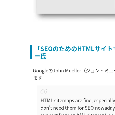
「SEOのためのHTMLサイト
ー氏
GoogleのJohn Mueller（ジョン・
ます。
HTML sitemaps are fine, especially 
don’t need them for SEO nowadays
support from an XML sitemap), so 