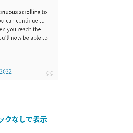
inuous scrolling to
you can continue to
hen you reach the
ou'll now be able to
 2022
リックなしで表示