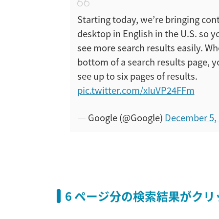
Starting today, we’re bringing cont
desktop in English in the U.S. so 
see more search results easily. W
bottom of a search results page, y
see up to six pages of results.
pic.twitter.com/xIuVP24FFm
— Google (@Google)
December 5,
6 ページ分の検索結果がク