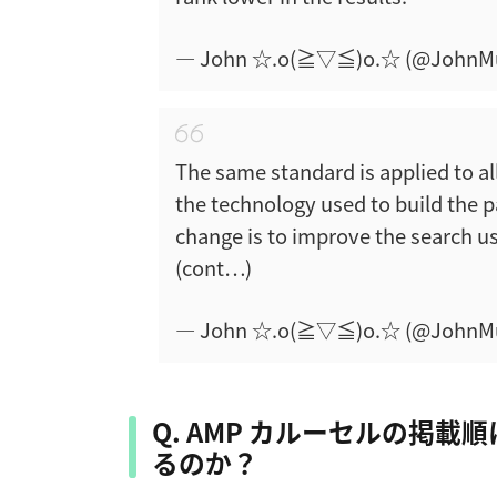
— John ☆.o(≧▽≦)o.☆ (@JohnM
The same standard is applied to al
the technology used to build the pa
change is to improve the search us
(cont…)
— John ☆.o(≧▽≦)o.☆ (@JohnM
Q. AMP カルーセルの掲
るのか？